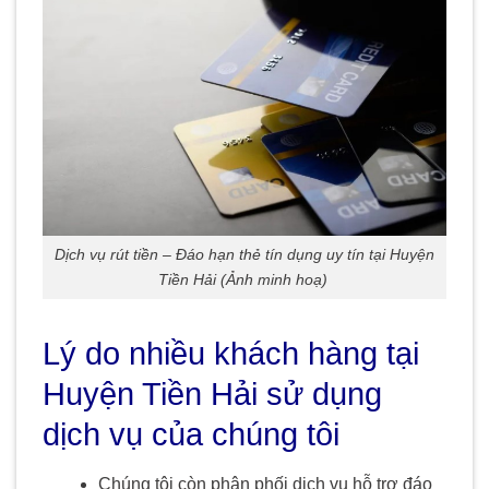
Dịch vụ rút tiền – Đáo hạn thẻ tín dụng uy tín tại Huyện
Tiền Hải (Ảnh minh hoạ)
Lý do nhiều khách hàng tại
Huyện Tiền Hải sử dụng
dịch vụ của chúng tôi
Chúng tôi còn phân phối dịch vụ hỗ trợ đáo