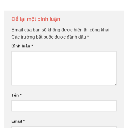
Để lại một bình luận
Email của bạn sẽ không được hiển thị công khai.
Các trường bắt buộc được đánh dấu
*
Bình luận
*
Tên
*
Email
*