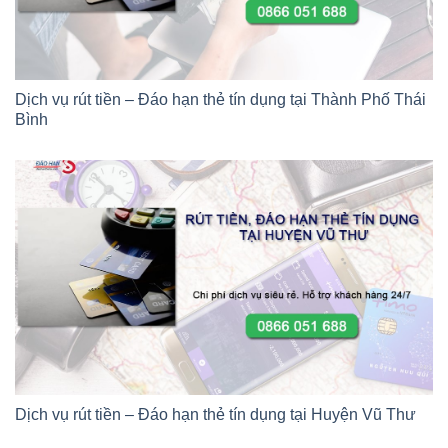
Dịch vụ rút tiền – Đáo hạn thẻ tín dụng tại Thành Phố Thái
Bình
Dịch vụ rút tiền – Đáo hạn thẻ tín dụng tại Huyện Vũ Thư