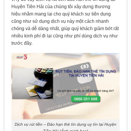
Huyện Tiền Hải của chúng tôi xây dựng thương
hiệu nhằm mang lại cho quý khách sự tiện dụng
cũng như sử dụng dịch vụ này một cách nhanh
chóng và dễ dàng nhất, giúp quý khách giảm bớt rất
nhiều kinh phí đi lại cũng như phí dùng dịch vụ như
trước đây.
Dịch vụ rút tiền – Đáo hạn thẻ tín dụng uy tín tại Huyện
Tiền Hải (Ảnh minh hoạ)