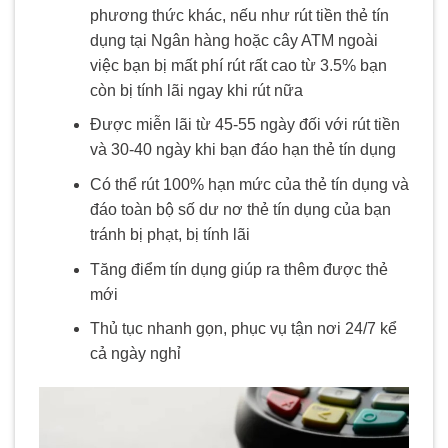
phương thức khác, nếu như rút tiền thẻ tín
dụng tại Ngân hàng hoặc cây ATM ngoài
việc bạn bị mất phí rút rất cao từ 3.5% bạn
còn bị tính lãi ngay khi rút nữa
Được miễn lãi từ 45-55 ngày đối với rút tiền
và 30-40 ngày khi bạn đáo hạn thẻ tín dụng
Có thể rút 100% hạn mức của thẻ tín dụng và
đáo toàn bộ số dư nơ thẻ tín dụng của bạn
tránh bị phạt, bị tính lãi
Tăng điểm tín dụng giúp ra thêm được thẻ
mới
Thủ tục nhanh gọn, phục vụ tận nơi 24/7 kể
cả ngày nghỉ