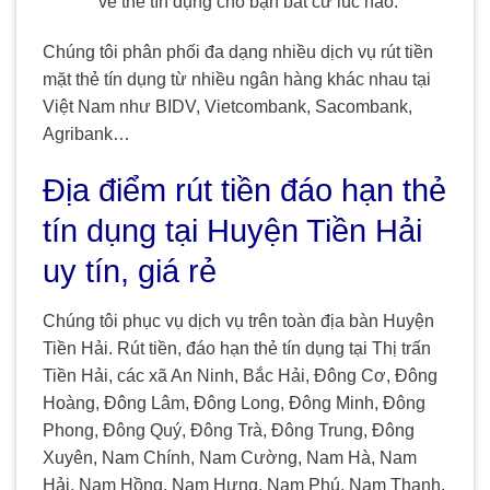
về thẻ tín dụng cho bạn bất cứ lúc nào.
Chúng tôi phân phối đa dạng nhiều dịch vụ rút tiền
mặt thẻ tín dụng từ nhiều ngân hàng khác nhau tại
Việt Nam như BIDV, Vietcombank, Sacombank,
Agribank…
Địa điểm rút tiền đáo hạn thẻ
tín dụng tại Huyện Tiền Hải
uy tín, giá rẻ
Chúng tôi phục vụ dịch vụ trên toàn địa bàn Huyện
Tiền Hải. Rút tiền, đáo hạn thẻ tín dụng tại Thị trấn
Tiền Hải, các xã An Ninh, Bắc Hải, Đông Cơ, Đông
Hoàng, Đông Lâm, Đông Long, Đông Minh, Đông
Phong, Đông Quý, Đông Trà, Đông Trung, Đông
Xuyên, Nam Chính, Nam Cường, Nam Hà, Nam
Hải, Nam Hồng, Nam Hưng, Nam Phú, Nam Thanh,