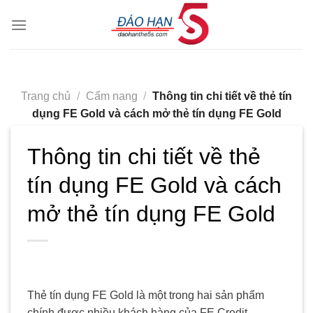
Skip
to
content
Trang chủ
/
Cẩm nang
/
Thông tin chi tiết về thẻ tín
dụng FE Gold và cách mở thẻ tín dụng FE Gold
Thông tin chi tiết về thẻ
tín dụng FE Gold và cách
mở thẻ tín dụng FE Gold
Thẻ tín dụng FE Gold là một trong hai sản phẩm
chính được nhiều khách hàng của FE Credit